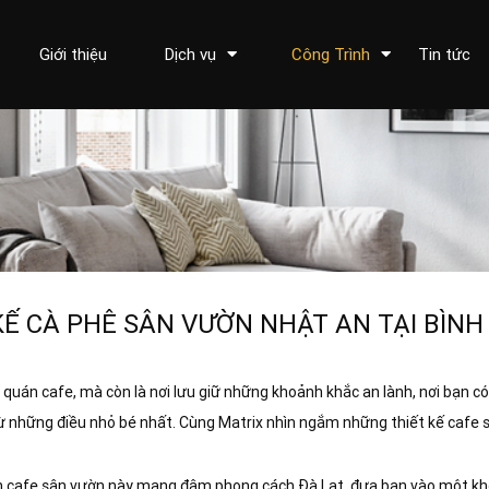
Giới thiệu
Dịch vụ
Công Trình
Tin tức
KẾ CÀ PHÊ SÂN VƯỜN NHẬT AN TẠI BÌN
 quán cafe, mà còn là nơi lưu giữ những khoảnh khắc an lành, nơi bạn có
từ những điều nhỏ bé nhất. Cùng Matrix nhìn ngắm những thiết kế cafe 
án cafe sân vườn này mang đậm phong cách Đà Lạt, đưa bạn vào một khô