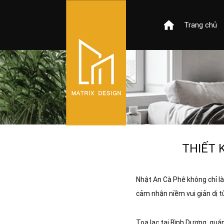
Trang chủ
THIẾT 
Nhật An Cà Phê không chỉ là
cảm nhận niềm vui giản dị 
Tọa lạc tại Bình Dương, qu