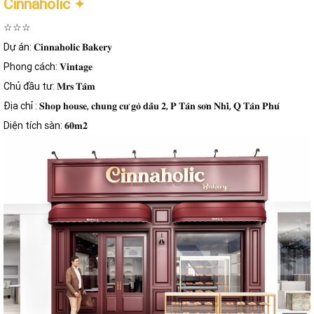
Cinnaholic
✦
☆☆☆
Dự án: 𝐂𝐢𝐧𝐧𝐚𝐡𝐨𝐥𝐢𝐜 𝐁𝐚𝐤𝐞𝐫𝐲
Phong cách: 𝐕𝐢𝐧𝐭𝐚𝐠𝐞
Chủ đầu tư: 𝐌𝐫𝐬 𝐓𝐚̂𝐦
Địa chỉ : 𝐒𝐡𝐨𝐩 𝐡𝐨𝐮𝐬𝐞, 𝐜𝐡𝐮𝐧𝐠 𝐜𝐮̛ 𝐠𝐨̀ 𝐝𝐚̂̀𝐮 𝟐, 𝐏 𝐓𝐚̂𝐧 𝐬𝐨̛𝐧 𝐍𝐡𝐢̀, 𝐐 𝐓𝐚̂𝐧 𝐏𝐡𝐮́
Diện tích sàn: 𝟔𝟎𝐦𝟐