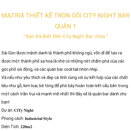
MATRIX THIẾT KẾ TRỌN GÓI CITY NIGHT BAR
QUẬN 1
" Bạn Đã Biết Đến City Night Bar chưa "
Sài Gòn được mệnh danh là thành phố không ngủ, vốn dĩ để tạo ra
được một thành phố xa hoa là nhờ có những nét chấm phá của các
góc phố sôi động, và các quán bar cocktail nhộn nhịp…
Và nếu như yêu thích vẻ đẹp cá tính cùng với sự kết hợp của các chất
liệu như gỗ, kim loại, bê tông để phô bày hoàn toàn kết cấu bên trong
một cách trần trụi và mạnh mẽ nhất thì đây sẽ là quán bar dành cho
bạn!
Dự án: 𝐂𝐢𝐓𝐲 𝐍𝐢𝐠𝐡𝐭
Phong cách: 𝐈𝐧𝐝𝐮𝐬𝐭𝐫𝐢𝐚𝐥 𝐒𝐭𝐲𝐥𝐞
Diện Tích: 𝟐𝟐𝟎𝐦𝟐