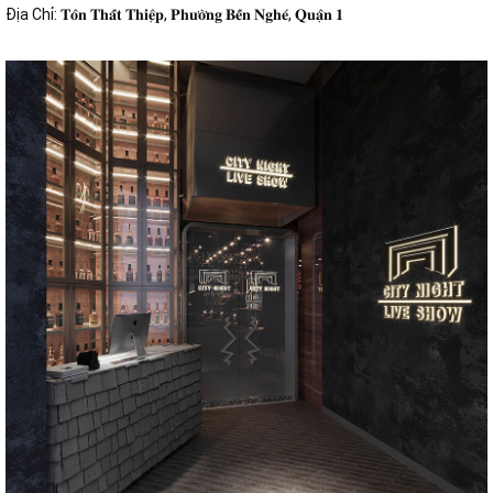
Địa Chỉ: 𝐓𝐨̂𝐧 𝐓𝐡𝐚̂́𝐭 𝐓𝐡𝐢𝐞̣̂𝐩, 𝐏𝐡𝐮̛𝐨̛̀𝐧𝐠 𝐁𝐞̂́𝐧 𝐍𝐠𝐡𝐞́, 𝐐𝐮𝐚̣̂𝐧 𝟏