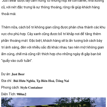
Just Bear được lấy cảm hứng từ những hộp xe container, nhà xưởng
cũ, với nét đặc trưng là sự thông thoáng, rộng rãi giúp khách hàng
thoải mái.
Thêm nữa, cách bố trí không gian cũng được phân chia thành các khu
vực cho phù hợp. Cây xanh cũng được bố trí khắp nơi để tăng thêm
phần thoáng mát. Đặc biệt, khách hàng sẽ bị ấn tượng bởi cách bày
trí ánh sáng, đèn với nhiều sắc độ khác nhau tạo nên một không gian
ấm cúng, chill mà cũng rất thích hợp cho những ngày đi gặp bạn bè
“quẩy vào cuối tuần”.
Dự án: 𝐉𝐮𝐬𝐭 𝐁𝐞𝐞𝐫
Địa chỉ : 𝐁𝐮̀𝐢 𝐇𝐮̛̃𝐮 𝐍𝐠𝐡𝐢̃𝐚, 𝐓𝐩 𝐁𝐢𝐞̂𝐧 𝐇𝐨𝐚̀, Đ𝐨̂̀𝐧𝐠 𝐍𝐚𝐢
Phong cách: 𝐒𝐭𝐲𝐥𝐞 𝐂𝐨𝐧𝐭𝐚𝐢𝐧𝐞𝐫
Diện Tích: 𝟗𝟖𝟎𝐦𝟐