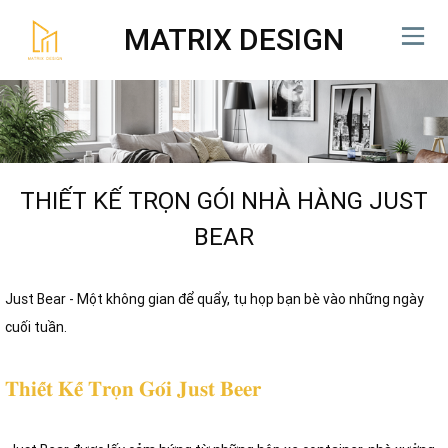
MATRIX DESIGN
THIẾT KẾ TRỌN GÓI NHÀ HÀNG JUST
BEAR
Just Bear - Một không gian để quẩy, tụ họp bạn bè vào những ngày
cuối tuần.
𝐓𝐡𝐢𝐞̂́𝐭 𝐊𝐞̂́ 𝐓𝐫𝐨̣𝐧 𝐆𝐨́𝐢 𝐉𝐮𝐬𝐭 𝐁𝐞𝐞𝐫