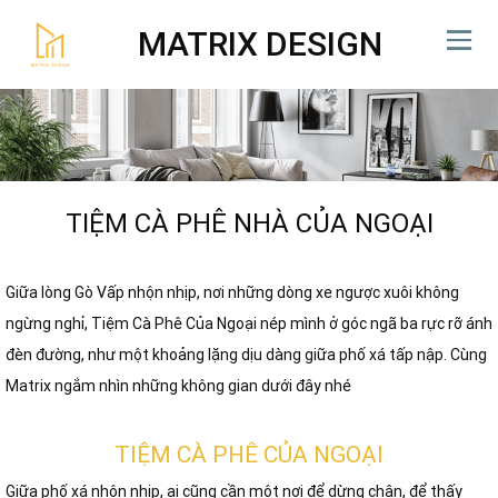
MATRIX DESIGN
TIỆM CÀ PHÊ NHÀ CỦA NGOẠI
Giữa lòng Gò Vấp nhộn nhịp, nơi những dòng xe ngược xuôi không
ngừng nghỉ, Tiệm Cà Phê Của Ngoại nép mình ở góc ngã ba rực rỡ ánh
đèn đường, như một khoảng lặng dịu dàng giữa phố xá tấp nập. Cùng
Matrix ngắm nhìn những không gian dưới đây nhé
TIỆM CÀ PHÊ CỦA NGOẠI
Giữa phố xá nhộn nhịp, ai cũng cần một nơi để dừng chân, để thấy