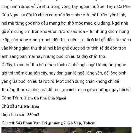
lòng mình được vỗ về như trong vòng tay ngoại thuở bé. Tiệm Cà Phê
Của Ngoại ra đời từ chính cảm xúc ấy – như một nốt trầm yên bình,
nơi mà từng góc nhỏ đều mang hơi thở mộc mạc, dịu dàng. Ngôi nhà
gỗ ấm cúng ôm trọn khu vườn rực rỡ sắc hoa – từ những khóm hồng
e ấp, cúc baby mong manh đến tulip kiêu sa. Lối đi lát gỗ dẫn lối khách
vào không gian thư thái, nơi bàn ghế được bố trí tinh tế để đón trọn
ánh sáng ban mai hay những buổi chiều tà đầy chất thơ.
Ở đây, ta có thể thả hồn theo tách cà phê nghi ngút khói, lắng nghe
gió thì thầm qua tán cây, hay đơn giản là ngồi lặng yên, để lòng bình
yên giữa buổi chiều tà rực rỡ. Một chốn dừng chân không chỉ để
thưởng thức cà phê, mà để tìm lại chính mình giữa những ngày hối hả.
Công Trình: 𝐓𝐢𝐞̣̂𝐦 𝐂𝐚̀ 𝐏𝐡𝐞̂ 𝐂𝐮̉𝐚 𝐍𝐠𝐨𝐚̣𝐢
Chủ đầu tư: 𝐌𝐫. 𝐇𝐨̀𝐚
Diện tích sàn: 𝟑𝟓𝟎𝐦𝟐
Địa chỉ: 𝟓𝟒𝟑 𝐏𝐡𝐚𝐧 𝐕𝐚̆𝐧 𝐓𝐫𝐢̣ ,𝐩𝐡𝐮̛𝐨̛̀𝐧𝐠 𝟕, 𝐆𝐨̀ 𝐕𝐚̂́𝐩, 𝐓𝐩𝐡𝐜𝐦