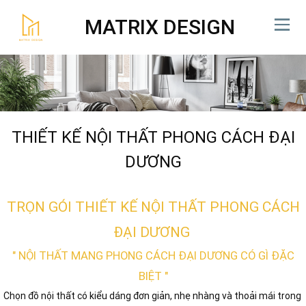
MATRIX DESIGN
THIẾT KẾ NỘI THẤT PHONG CÁCH ĐẠI
DƯƠNG
TRỌN GÓI THIẾT KẾ NỘI THẤT PHONG CÁCH
ĐẠI DƯƠNG
" NỘI THẤT MANG PHONG CÁCH ĐẠI DƯƠNG CÓ GÌ ĐẶC
BIỆT "
Chọn đồ nội thất có kiểu dáng đơn giản, nhẹ nhàng và thoải mái trong