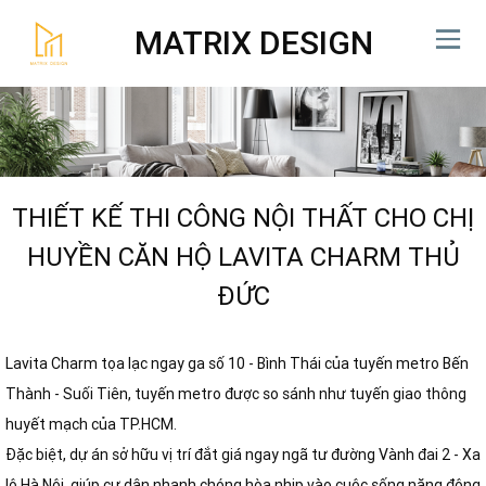
MATRIX DESIGN
THIẾT KẾ THI CÔNG NỘI THẤT CHO CHỊ
HUYỀN CĂN HỘ LAVITA CHARM THỦ
ĐỨC
Lavita Charm tọa lạc ngay ga số 10 - Bình Thái của tuyến metro Bến
Thành - Suối Tiên, tuyến metro được so sánh như tuyến giao thông
huyết mạch của TP.HCM.
Đặc biệt, dự án sở hữu vị trí đắt giá ngay ngã tư đường Vành đai 2 - Xa
lộ Hà Nội, giúp cư dân nhanh chóng hòa nhịp vào cuộc sống năng động