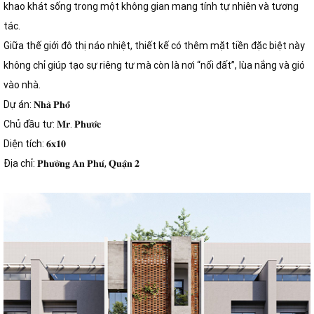
khao khát sống trong một không gian mang tính tự nhiên và tương
tác.
Giữa thế giới đô thị náo nhiệt, thiết kế có thêm mặt tiền đặc biệt này
không chỉ giúp tạo sự riêng tư mà còn là nơi “nối đất”, lùa nắng và gió
vào nhà.
Dự án: 𝐍𝐡𝐚̀ 𝐏𝐡𝐨̂́
Chủ đầu tư: 𝐌𝐫. 𝐏𝐡𝐮̛𝐨̛́𝐜
Diện tích: 𝟔𝐱𝟏𝟎
Địa chỉ: 𝐏𝐡𝐮̛𝐨̛̀𝐧𝐠 𝐀𝐧 𝐏𝐡𝐮́, 𝐐𝐮𝐚̣̂𝐧 𝟐