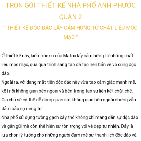
TRỌN GÓI THIẾT KẾ NHÀ PHỐ ANH PHƯỚC
QUẬN 2
" THIẾT KẾ ĐỘC ĐÁO LẤY CẢM HỨNG TỪ CHẤT LIỆU MỘC
MẠC "
Ở thiết kế này, kiến trúc sư của Matrix lấy cảm hứng từ những chất
liệu mộc mạc, qua quá trình sáng tạo đã tạo nên bản vẽ vô cùng độc
đáo.
Ngoài ra, với dạng mặt tiền độc đáo này vừa tạo cảm giác mạnh mẽ,
kết nối không gian bên ngoài và bên trong tạo sự liên kết chặt chẽ.
Gia chủ sẽ có thể dễ dàng quan sát không gian bên ngoài nhưng vẫn
đảm bảo sự riêng tư.
Nhà phố sử dụng tường gạch xây thô không chỉ mang đến sự độc đáo
và gần gũi mà còn thể hiện sự tôn trọng với vẻ đẹp tự nhiên. Đây là
lựa chọn lý tưởng cho những người đam mê sự thanh lịch độc đáo và