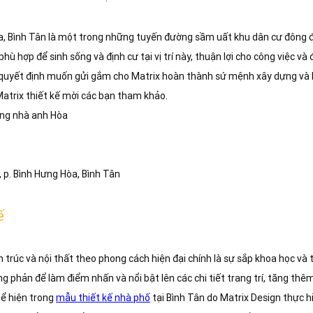
a, Bình Tân là một trong những tuyến đường sầm uất khu dân cư đông đ
hù hợp để sinh sống và định cư tại vị trí này, thuận lợi cho công việc và
đã quyết định muốn gửi gắm cho Matrix hoàn thành sứ mệnh xây dựng và 
Matrix thiết kế mời các bạn tham khảo.
công nhà anh Hòa
3, p. Bình Hưng Hòa, Bình Tân
ế
 trúc và nội thất theo phong cách hiện đại chính là sự sắp khoa học và t
 phản để làm điểm nhấn và nổi bật lên các chi tiết trang trí, tăng thêm 
hể hiện trong
mẫu thiết kế nhà phố
tại Bình Tân do Matrix Design thực hi