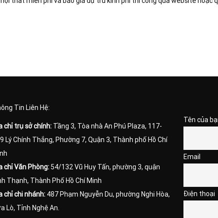
 nội thất miễn phí và báo giá dự trù kinh phí thi công qua website hoặc
ông Tin Liên Hệ:
Tên của bạ
a chỉ trụ sở chính:
Tầng 3, Tòa nhà An Phú Plaza, 117-
9 Lý Chính Thắng, Phường 7, Quận 3, Thành phố Hồ Chí
nh
Email
a chỉ Văn Phòng:
54/132 Vũ Huy Tấn, phường 3, quận
nh Thạnh, Thành Phố Hồ Chí Minh
Điện thoại
a chỉ chi nhánh:
487 Phạm Nguyễn Du, phường Nghi Hòa,
a Lò, Tỉnh Nghệ An.