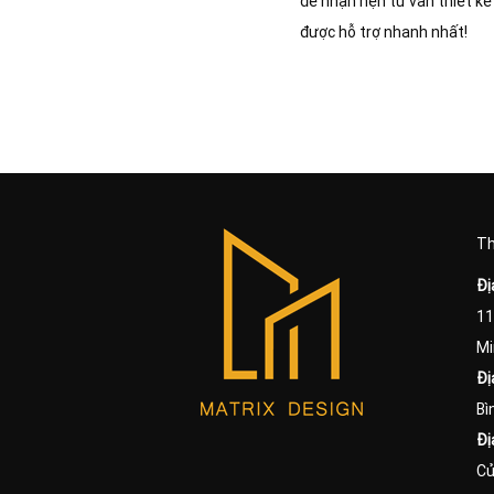
để nhận hẹn tư vấn thiết kế
được hỗ trợ nhanh nhất!
Th
Đị
11
Mi
Đị
Bì
Đị
Cử