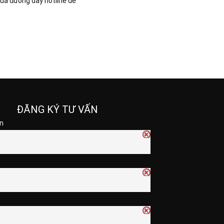
 qua đường dây hotline để
ĐĂNG KÝ TƯ VẤN
n