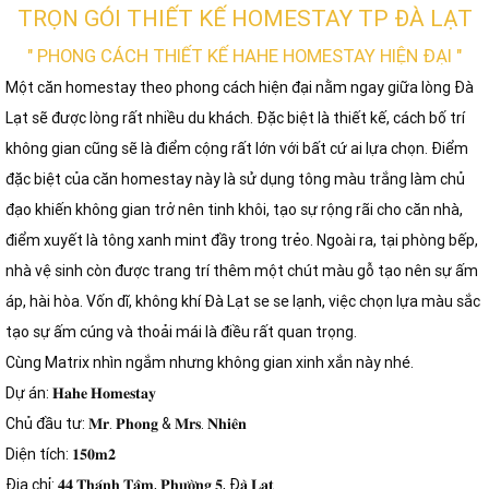
TRỌN GÓI THIẾT KẾ HOMESTAY TP ĐÀ LẠT
" PHONG CÁCH THIẾT KẾ HAHE HOMESTAY HIỆN ĐẠI "
Một căn homestay theo phong cách hiện đại nằm ngay giữa lòng Đà
Lạt sẽ được lòng rất nhiều du khách. Đặc biệt là thiết kế, cách bố trí
không gian cũng sẽ là điểm cộng rất lớn với bất cứ ai lựa chọn. Điểm
đặc biệt của căn homestay này là sử dụng tông màu trắng làm chủ
đạo khiến không gian trở nên tinh khôi, tạo sự rộng rãi cho căn nhà,
điểm xuyết là tông xanh mint đầy trong trẻo. Ngoài ra, tại phòng bếp,
nhà vệ sinh còn được trang trí thêm một chút màu gỗ tạo nên sự ấm
áp, hài hòa. Vốn dĩ, không khí Đà Lạt se se lạnh, việc chọn lựa màu sắc
tạo sự ấm cúng và thoải mái là điều rất quan trọng.
Cùng Matrix nhìn ngắm nhưng không gian xinh xắn này nhé.
Dự án: 𝐇𝐚𝐡𝐞 𝐇𝐨𝐦𝐞𝐬𝐭𝐚𝐲
Chủ đầu tư: 𝐌𝐫. 𝐏𝐡𝐨𝐧𝐠 & 𝐌𝐫𝐬. 𝐍𝐡𝐢𝐞̂𝐧
Diện tích: 𝟏𝟓𝟎𝐦𝟐
Địa chỉ: 𝟒𝟒 𝐓𝐡𝐚́𝐧𝐡 𝐓𝐚̂𝐦, 𝐏𝐡𝐮̛𝐨̛̀𝐧𝐠 𝟓, Đ𝐚̀ 𝐋𝐚̣𝐭