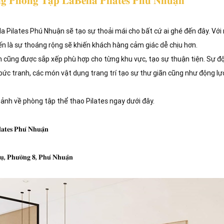
𝐠 𝐏𝐡𝐨̀𝐧𝐠 𝐓𝐚̣̂𝐩 𝐋𝐚𝐁𝐞𝐥𝐥𝐚 𝐏𝐢𝐥𝐚𝐭𝐞𝐬 𝐏𝐡𝐮́ 𝐍𝐡𝐮𝐚̣̂𝐧
la Pilates Phú Nhuận sẽ tạo sự thoải mái cho bất cứ ai ghé đến đây. V
ến là sự thoáng rộng sẽ khiến khách hàng cảm giác dễ chịu hơn.
an cũng được sắp xếp phù hợp cho từng khu vực, tạo sự thuận tiện. Sự 
í bức tranh, các món vật dụng trang trí tạo sự thư giãn cũng như động l
nh về phòng tập thể thao Pilates ngay dưới đây.
𝐭𝐞𝐬 𝐏𝐡𝐮́ 𝐍𝐡𝐮𝐚̣̂𝐧
 𝐏𝐡𝐮̛𝐨̛̀𝐧𝐠 𝟖, 𝐏𝐡𝐮́ 𝐍𝐡𝐮𝐚̣̂𝐧