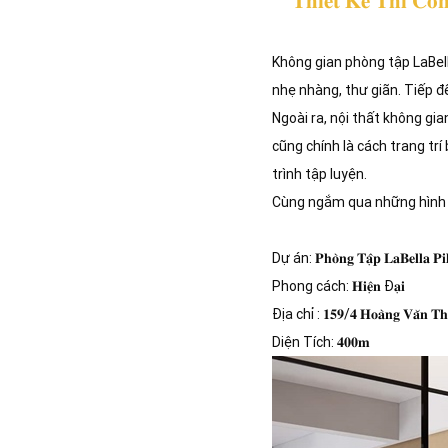
𝐓𝐡𝐢𝐞̂́𝐭 𝐊𝐞̂́ 𝐓𝐡𝐢 𝐂𝐨̂𝐧
Không gian phòng tập LaBel
nhẹ nhàng, thư giãn. Tiếp đ
Ngoài ra, nội thất không gi
cũng chính là cách trang tr
trình tập luyện.
Cùng ngắm qua những hình ả
Dự án: 𝐏𝐡𝐨̀𝐧𝐠 𝐓𝐚̣̂𝐩 𝐋𝐚𝐁𝐞𝐥𝐥𝐚 𝐏𝐢𝐥
Phong cách: 𝐇𝐢𝐞̣̂𝐧 Đ𝐚̣𝐢
Địa chỉ : 𝟏𝟓𝟗/𝟒 𝐇𝐨𝐚̀𝐧𝐠 𝐕𝐚̆𝐧 𝐓𝐡𝐮̣,
Diện Tích: 𝟒𝟎𝟎𝐦