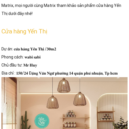
Matrix, mọi người cùng Matrix tham khảo sản phẩm cửa hàng Yến
Thị dưới đây nhé!
Cửa hàng Yến Thị
Dự án: 𝐜𝐮̛̉𝐚 𝐡𝐚̀𝐧𝐠 𝐘𝐞̂́𝐧 𝐓𝐡𝐢̣ /𝟑𝟎𝐦𝟐
Phong cách: 𝐰𝐚𝐛𝐢 𝐬𝐚𝐛𝐢
Chủ đầu tư: 𝐌𝐫 𝐇𝐮𝐲
Địa chỉ : 𝟏𝟓𝟎/𝟐𝟒 Đ𝐚̣̆𝐧𝐠 𝐕𝐚̆𝐧 𝐍𝐠𝐮̛̃ 𝐩𝐡𝐮̛𝐨̛̀𝐧𝐠 𝟏𝟒 𝐪𝐮𝐚̣̂𝐧 𝐩𝐡𝐮́ 𝐧𝐡𝐮𝐚̣̂𝐧, 𝐓𝐩 𝐡𝐜𝐦