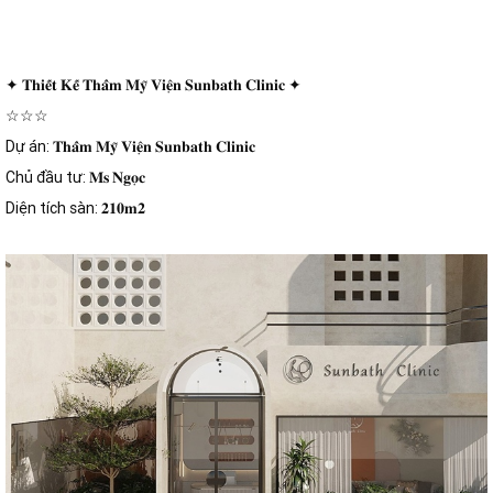
✦ 𝐓𝐡𝐢𝐞̂́𝐭 𝐊𝐞̂́ 𝐓𝐡𝐚̂̉𝐦 𝐌𝐲̃ 𝐕𝐢𝐞̣̂𝐧 𝐒𝐮𝐧𝐛𝐚𝐭𝐡 𝐂𝐥𝐢𝐧𝐢𝐜 ✦
☆☆☆
Dự án: 𝐓𝐡𝐚̂̉𝐦 𝐌𝐲̃ 𝐕𝐢𝐞̣̂𝐧 𝐒𝐮𝐧𝐛𝐚𝐭𝐡 𝐂𝐥𝐢𝐧𝐢𝐜
Chủ đầu tư: 𝐌𝐬 𝐍𝐠𝐨̣𝐜
Diện tích sàn: 𝟐𝟏𝟎𝐦𝟐