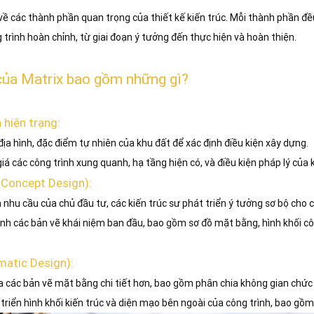
ết về các thành phần quan trọng của thiết kế kiến trúc. Mỗi thành phần đ
 trình hoàn chỉnh, từ giai đoạn ý tưởng đến thực hiện và hoàn thiện.
ế của Matrix bao gồm những gì?
 hiện trạng:
địa hình, đặc điểm tự nhiên của khu đất để xác định điều kiện xây dựng.
iá các công trình xung quanh, hạ tầng hiện có, và điều kiện pháp lý của 
 (Concept Design):
 nhu cầu của chủ đầu tư, các kiến trúc sư phát triển ý tưởng sơ bộ cho c
ành các bản vẽ khái niệm ban đầu, bao gồm sơ đồ mặt bằng, hình khối côn
matic Design):
a các bản vẽ mặt bằng chi tiết hơn, bao gồm phân chia không gian chức
 triển hình khối kiến trúc và diện mạo bên ngoài của công trình, bao gồm