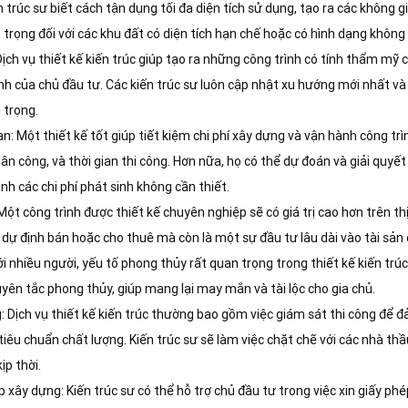
n trúc sư biết cách tận dụng tối đa diện tích sử dụng, tạo ra các không g
 trọng đối với các khu đất có diện tích hạn chế hoặc có hình dạng không
ch vụ thiết kế kiến trúc giúp tạo ra những công trình có tính thẩm mỹ 
ính của chủ đầu tư. Các kiến trúc sư luôn cập nhật xu hướng mới nhất và
 trọng.
ian: Một thiết kế tốt giúp tiết kiệm chi phí xây dựng và vận hành công trìn
hân công, và thời gian thi công. Hơn nữa, họ có thể dự đoán và giải quyế
ánh các chi phí phát sinh không cần thiết.
 Một công trình được thiết kế chuyên nghiệp sẽ có giá trị cao hơn trên t
n dự định bán hoặc cho thuê mà còn là một sự đầu tư lâu dài vào tài sản
i nhiều người, yếu tố phong thủy rất quan trọng trong thiết kế kiến trúc
uyên tắc phong thủy, giúp mang lại may mắn và tài lộc cho gia chủ.
ng: Dịch vụ thiết kế kiến trúc thường bao gồm việc giám sát thi công để 
iêu chuẩn chất lượng. Kiến trúc sư sẽ làm việc chặt chẽ với các nhà thầu
ịp thời.
p xây dựng: Kiến trúc sư có thể hỗ trợ chủ đầu tư trong việc xin giấy ph