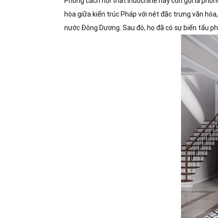
Phong cách nội thất Indochine hay còn gọi là phon
hòa giữa kiến trúc Pháp với nét đặc trưng văn hóa,
nước Đông Dương. Sau đó, họ đã có sự biến tấu p