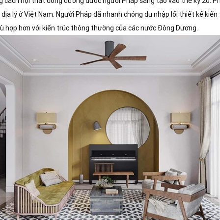
g cách nội thất đông dương được người Pháp sáng tạo vào thế kỷ 20. Pho
 địa lý ở Việt Nam. Người Pháp đã nhanh chóng du nhập lối thiết kế kiến
hù hợp hơn với kiến trúc thông thường của các nước Đông Dương.