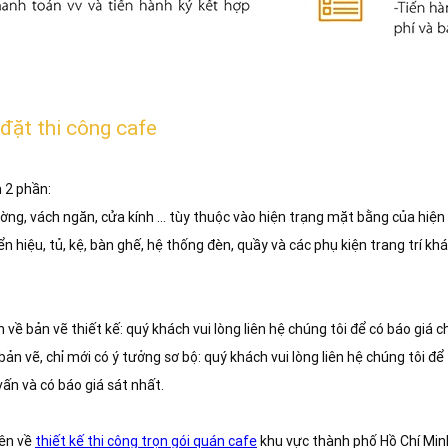
 đặt thi công cafe
m 2 phần:
ờng, vách ngăn, cửa kính ... tùy thuộc vào hiện trạng mặt bằng của hiện
n hiệu, tủ, kệ, bàn ghế, hệ thống đèn, quầy và các phụ kiện trang trí khá
 về bản vẽ thiết kế: quý khách vui lòng liên hệ chúng tôi để có báo giá c
ản vẽ, chỉ mới có ý tưởng sơ bộ: quý khách vui lòng liên hệ chúng tôi để
vấn và có báo giá sát nhất.
yên về
thiết kế thi công trọn gói quán cafe
khu vực thành phố Hồ Chí Minh.