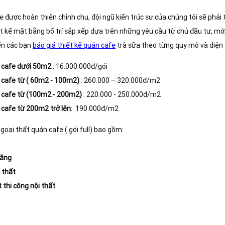
fe được hoàn thiện chỉnh chu, đội ngũ kiến trúc sư của chúng tôi sẽ phải
iết kế mặt bằng bố trí sắp xếp dựa trên những yêu cầu từ chủ đầu tư, mới
đến các bạn
báo giá thiết kế quán cafe
trà sữa theo từng quy mô và diện 
n cafe dưới 50m2
: 16.000.000đ/gói
n cafe từ ( 60m2 - 100m2)
: 260.000 – 320.000đ/m2
n cafe từ (100m2 - 200m2)
: 220.000 - 250.000đ/m2
 cafe từ 200m2 trở lên
: 190.000đ/m2
ngoại thất quán cafe ( gói full) bao gồm:
năng
 thất
t thi công nội thất