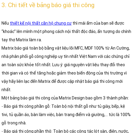
3. Chi tiết về bảng báo giá thi công
Nếu
thiết kế nội thất căn hộ chung cư
thì mái ấm của bạn sẽ được
“khoác” lên mình một phong cách nội thất độc đáo, ấn tượng do chính
tay thợ Matrix làm ra.
Matrix báo giá toàn bộ bằng vật liệu lõi MFC, MDF 100% từ An Cường,
nhà phân phối gỗ công nghiệp uy tín nhất Việt Nam với các chứng chỉ
an toàn sức khỏe tốt nhất. Lưu ý: giá nguyên vật liệu thay đổi theo
thời gian và có thể tăng hoặc giảm theo biến động của thị trường vì
vậy hãy liên lạc đến Matrix để được cập nhật báo giá thi công mới
nhất.
Một bảng báo giá thi công của Matrix Design bao gồm 3 thành phần:
- Báo giá thi công phần gỗ: Toàn bộ nội thất gỗ như tủ giày, bếp, kệ
tivi, tủ quần áo, bàn làm việc, bàn trang điểm và giường,... tức là 100%
gỗ trong nhà.
- Báo giá thi công phần thô: Toàn bộ các công tác lót sàn, điện, nước,