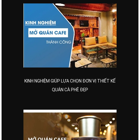
KINH NGHIỆM GIÚP LỰA CHỌN ĐƠN VỊ THIẾT KẾ
QUÁN CÀ PHÊ ĐẸP