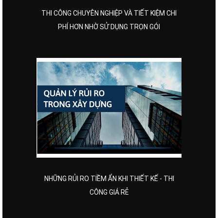
THI CÔNG CHUYÊN NGHIỆP VÀ TIẾT KIỆM CHI
PHÍ HƠN NHỜ SỬ DỤNG TRỌN GÓI
NHỮNG RỦI RO TIỀM ẨN KHI THIẾT KẾ - THI
CÔNG GIÁ RẺ